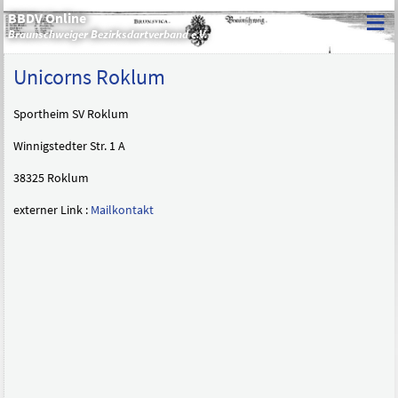
≡
BBDV Online
Braunschweiger Bezirksdartverband e.V.
Unicorns Roklum
Sportheim SV Roklum
Winnigstedter Str. 1 A
38325 Roklum
externer Link :
Mailkontakt