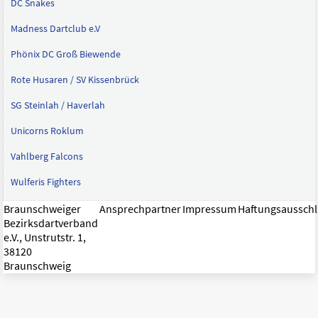
DC Snakes
Madness Dartclub e.V
Phönix DC Groß Biewende
Rote Husaren / SV Kissenbrück
SG Steinlah / Haverlah
Unicorns Roklum
Vahlberg Falcons
Wulferis Fighters
Braunschweiger
Ansprechpartner
Impressum
Haftungsaussch
Bezirksdartverband
e.V., Unstrutstr. 1,
38120
Braunschweig