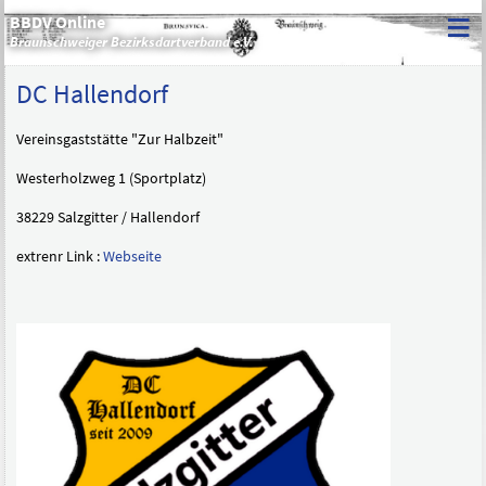
≡
BBDV Online
Braunschweiger Bezirksdartverband e.V.
DC Hallendorf
Vereinsgaststätte "Zur Halbzeit"
Westerholzweg 1 (Sportplatz)
38229 Salzgitter / Hallendorf
extrenr Link :
Webseite