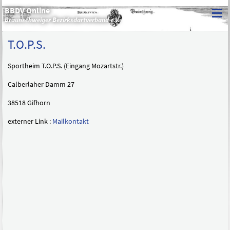
≡
BBDV Online
Braunschweiger Bezirksdartverband e.V.
T.O.P.S.
Sportheim T.O.P.S. (Eingang Mozartstr.)
Calberlaher Damm 27
38518 Gifhorn
externer Link :
Mailkontakt