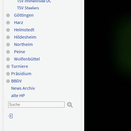
TSV Immenrode DC
TSV Steelers
Göttingen
Harz
Helmstedt
Hildesheim
Northeim
Peine
Wolfenbüttel
Turniere
Präsidium
BBDV
News Archiv
alte HP