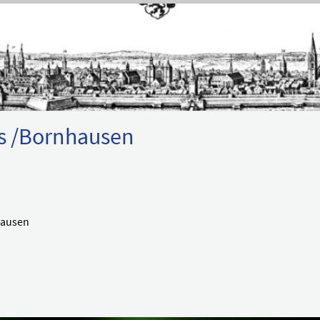
s /Bornhausen
hausen