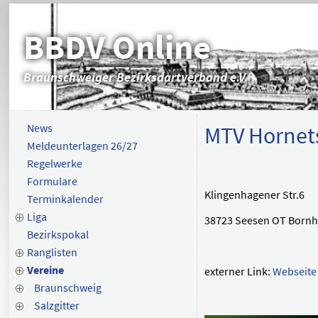
BBDV Online
Braunschweiger Bezirksdartverband e.V.
News
MTV Hornet
Meldeunterlagen 26/27
Regelwerke
Formulare
Klingenhagener Str.6
Terminkalender
Liga
38723 Seesen OT Born
Bezirkspokal
Ranglisten
Vereine
externer Link:
Webseite
Braunschweig
Salzgitter