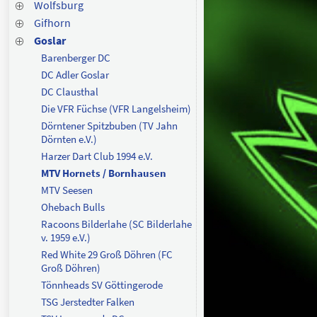
Wolfsburg
Gifhorn
Goslar
Barenberger DC
DC Adler Goslar
DC Clausthal
Die VFR Füchse (VFR Langelsheim)
Dörntener Spitzbuben (TV Jahn
Dörnten e.V.)
Harzer Dart Club 1994 e.V.
MTV Hornets / Bornhausen
MTV Seesen
Ohebach Bulls
Racoons Bilderlahe (SC Bilderlahe
v. 1959 e.V.)
Red White 29 Groß Döhren (FC
Groß Döhren)
Tönnheads SV Göttingerode
TSG Jerstedter Falken