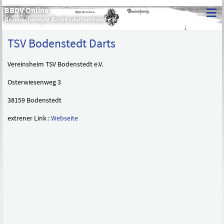
≡
BBDV Online
Braunschweiger Bezirksdartverband e.V.
TSV Bodenstedt Darts
Vereinsheim TSV Bodenstedt e.V.
Osterwiesenweg 3
38159 Bodenstedt
extrener Link :
Webseite