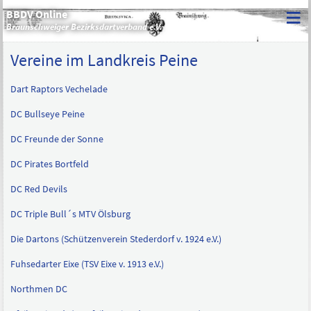
≡
BBDV Online
Braunschweiger Bezirksdartverband e.V.
Vereine im Landkreis Peine
Dart Raptors Vechelade
DC Bullseye Peine
DC Freunde der Sonne
DC Pirates Bortfeld
DC Red Devils
DC Triple Bull´s MTV Ölsburg
Die Dartons (Schützenverein Stederdorf v. 1924 e.V.)
Fuhsedarter Eixe (TSV Eixe v. 1913 e.V.)
Northmen DC