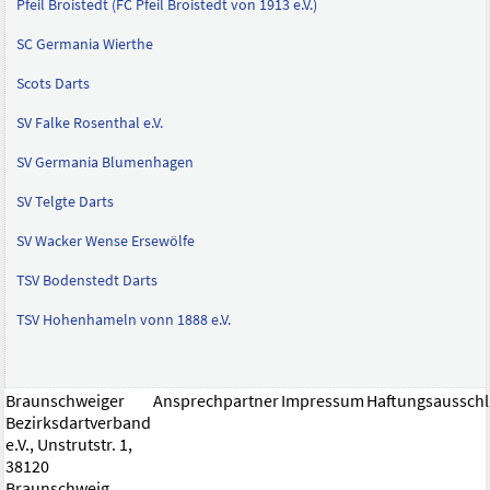
Pfeil Broistedt (FC Pfeil Broistedt von 1913 e.V.)
SC Germania Wierthe
Scots Darts
SV Falke Rosenthal e.V.
SV Germania Blumenhagen
SV Telgte Darts
SV Wacker Wense Ersewölfe
TSV Bodenstedt Darts
TSV Hohenhameln vonn 1888 e.V.
Braunschweiger
Ansprechpartner
Impressum
Haftungsaussch
Bezirksdartverband
e.V., Unstrutstr. 1,
38120
Braunschweig